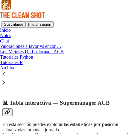
Suscribirse
Iniciar sesión
Inicio
Notes
Chat
Lee sin distracciones en Substack
Valoraciónes a favor vs encon…
Los Mejores De La Jornada ACB
Tutoriales Python
Tutoriales R
Tabla Valoración en contra y a favor ACB
Archivo
25/26
📊 Tabla interactiva — Supermanager ACB
En esta sección puedes explorar las
estadísticas por posición
actualizadas jornada a jornada.