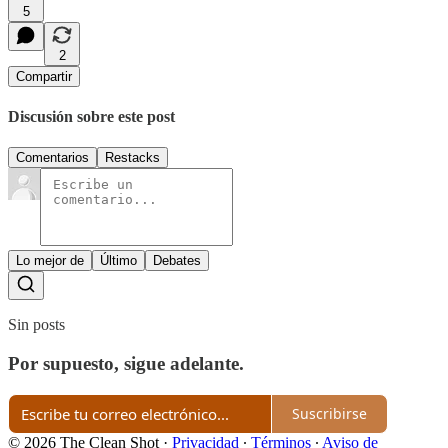
5
2
Compartir
Discusión sobre este post
Comentarios
Restacks
Lo mejor de
Último
Debates
Sin posts
Por supuesto, sigue adelante.
Suscribirse
© 2026 The Clean Shot
·
Privacidad
∙
Términos
∙
Aviso de