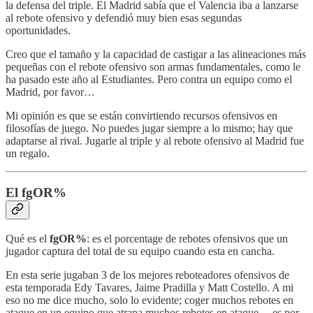
la defensa del triple. El Madrid sabía que el Valencia iba a lanzarse
al rebote ofensivo y defendió muy bien esas segundas
oportunidades.
Creo que el tamaño y la capacidad de castigar a las alineaciones más
pequeñas con el rebote ofensivo son armas fundamentales, como le
ha pasado este año al Estudiantes. Pero contra un equipo como el
Madrid, por favor…
Mi opinión es que se están convirtiendo recursos ofensivos en
filosofías de juego. No puedes jugar siempre a lo mismo; hay que
adaptarse al rival. Jugarle al triple y al rebote ofensivo al Madrid fue
un regalo.
El fgOR%
Qué es el
fgOR%
: es el porcentage de rebotes ofensivos que un
jugador captura del total de su equipo cuando esta en cancha.
En esta serie jugaban 3 de los mejores reboteadores ofensivos de
esta temporada Edy Tavares, Jaime Pradilla y Matt Costello. A mi
eso no me dice mucho, solo lo evidente; coger muchos rebotes en
ataque en un equipo que atrapa muchos rebotes en ataque… es por