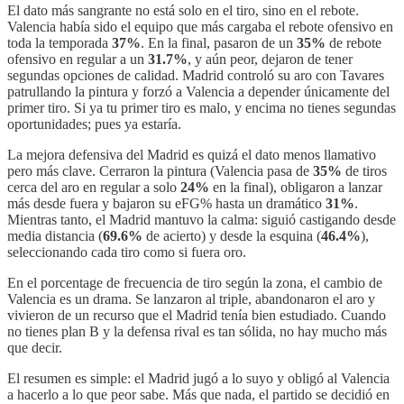
El dato más sangrante no está solo en el tiro, sino en el rebote.
Valencia había sido el equipo que más cargaba el rebote ofensivo en
toda la temporada
37%
. En la final, pasaron de un
35%
de rebote
ofensivo en regular a un
31.7%
, y aún peor, dejaron de tener
segundas opciones de calidad. Madrid controló su aro con Tavares
patrullando la pintura y forzó a Valencia a depender únicamente del
primer tiro. Si ya tu primer tiro es malo, y encima no tienes segundas
oportunidades; pues ya estaría.
La mejora defensiva del Madrid es quizá el dato menos llamativo
pero más clave. Cerraron la pintura (Valencia pasa de
35%
de tiros
cerca del aro en regular a solo
24%
en la final), obligaron a lanzar
más desde fuera y bajaron su eFG% hasta un dramático
31%
.
Mientras tanto, el Madrid mantuvo la calma: siguió castigando desde
media distancia (
69.6%
de acierto) y desde la esquina (
46.4%
),
seleccionando cada tiro como si fuera oro.
En el porcentage de frecuencia de tiro según la zona, el cambio de
Valencia es un drama. Se lanzaron al triple, abandonaron el aro y
vivieron de un recurso que el Madrid tenía bien estudiado. Cuando
no tienes plan B y la defensa rival es tan sólida, no hay mucho más
que decir.
El resumen es simple: el Madrid jugó a lo suyo y obligó al Valencia
a hacerlo a lo que peor sabe. Más que nada, el partido se decidió en