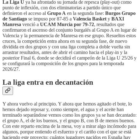
La Liga U
ya ha afrontado su jornada de repesca (play-out) como
punto de inflexión, con dos eliminatorias a partido único que
definieron el acceso al
Grupo A
en la segunda fase:
Burgos Grupo
de Santiago
se impuso por 87-85 a
Valencia Basket
y
BAXI
Manresa
venció a
UCAM Murcia por 79-72
, resultados que
confirmaron el ascenso del conjunto burgalés al Grupo A en lugar de
Valencia y la permanencia de Manresa en ese grupo. Resueltos estos
cruces, la competición entra ahora en su segunda fase, de nuevo
dividida en dos grupos y con una liga completa a doble vuelta sin
arrastrar resultados, antes de abrir el camino hacia el play-in y la
posterior Final 6, donde se decidirá el campeón de la Liga U 25/26 y
se configurará la composición de los grupos para la temporada
2026/27.
La liga entra en decantación
Y ahora vuelvo al principio. Y ahora que hemos agitado el bote, lo
hemos dejado reposar y, como siempre, el agua y el aceite han
terminado separándose vemos como los grupos ya se han decantado:
el grupo A, el de los buenos, y el grupo B, con B de menos buenos.
Con este reparto encima de la mesa, voy a mirar algo incómodo para
algunos, porque entiendo el esfuerzo y el cariño con el que se está
haciendo este proyecto: cuántos jugadores nacidos en España hay