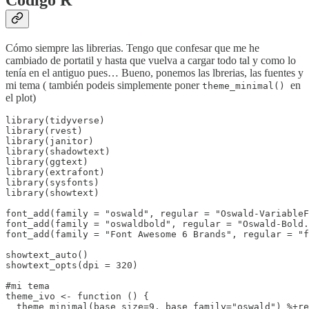
Codigo R
Cómo siempre las librerias. Tengo que confesar que me he
cambiado de portatil y hasta que vuelva a cargar todo tal y como lo
tenía en el antiguo pues… Bueno, ponemos las lbrerias, las fuentes y
mi tema ( también podeis simplemente poner
en
theme_minimal()
el plot)
library(tidyverse)

library(rvest)

library(janitor)

library(shadowtext)

library(ggtext)

library(extrafont)

library(sysfonts)

library(showtext)

font_add(family = "oswald", regular = "Oswald-VariableF
font_add(family = "oswaldbold", regular = "Oswald-Bold.
font_add(family = "Font Awesome 6 Brands", regular = "f
showtext_auto()

showtext_opts(dpi = 320)

#mi tema

theme_ivo <- function () {

  theme_minimal(base_size=9, base_family="oswald") %+re