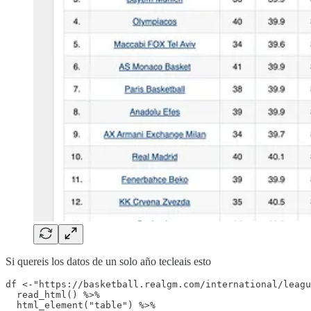
Si quereis los datos de un solo año tecleais esto
df <-"https://basketball.realgm.com/international/leagu
  read_html() %>%

  html_element("table") %>%
