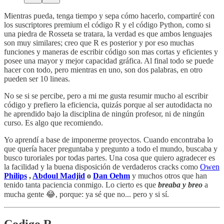
Mientras pueda, tenga tiempo y sepa cómo hacerlo, compartiré con
los suscriptores premium el código R y el código Python, como si
una piedra de Rosseta se tratara, la verdad es que ambos lenguajes
son muy similares; creo que R es posterior y por eso muchas
funciones y maneras de escribir código son mas cortas y eficientes y
posee una mayor y mejor capacidad gráfica. Al final todo se puede
hacer con todo, pero mientras en uno, son dos palabras, en otro
pueden ser 10 lineas.
No se si se percibe, pero a mi me gusta resumir mucho al escribir
código y prefiero la eficiencia, quizás porque al ser autodidacta no
he aprendido bajo la disciplina de ningún profesor, ni de ningún
curso. Es algo que recomiendo.
Yo aprendí a base de imponerme proyectos. Cuando encontraba lo
que quería hacer preguntaba y pregunto a todo el mundo, buscaba y
busco turoriales por todas partes. Una cosa que quiero agradecer es
la facilidad y la buena disposición de verdaderos cracks como
Owen
Philips
,
Abdoul Madjid
o
Dan Oehm
y muchos otros que han
tenido tanta paciencia conmigo. Lo cierto es que
breaba y breo
a
mucha gente 😂, porque: ya sé que no... pero y si sí.