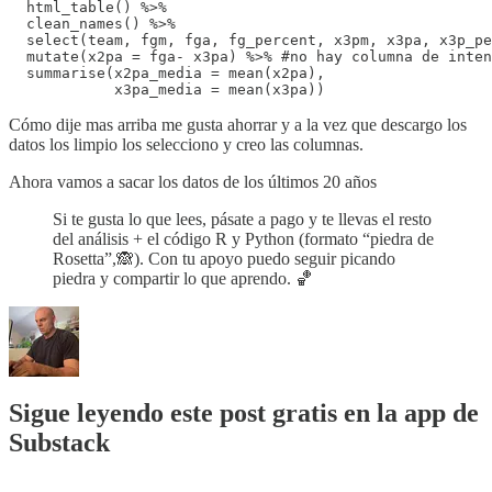
  html_table() %>%

  clean_names() %>%

  select(team, fgm, fga, fg_percent, x3pm, x3pa, x3p_pe
  mutate(x2pa = fga- x3pa) %>% #no hay columna de inten
  summarise(x2pa_media = mean(x2pa),

            x3pa_media = mean(x3pa))
Cómo dije mas arriba me gusta ahorrar y a la vez que descargo los
datos los limpio los selecciono y creo las columnas.
Ahora vamos a sacar los datos de los últimos 20 años
Si te gusta lo que lees, pásate a pago y te llevas el resto
del análisis + el código R y Python (formato “piedra de
Rosetta”,🙈). Con tu apoyo puedo seguir picando
piedra y compartir lo que aprendo. 🏀
Sigue leyendo este post gratis en la app de
Substack