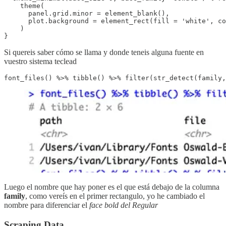
    theme(

      panel.grid.minor = element_blank(),

      plot.background = element_rect(fill = 'white', co
    )

}
Si quereis saber cómo se llama y donde teneis alguna fuente en
vuestro sistema teclead
font_files() %>% tibble() %>% filter(str_detect(family,
Luego el nombre que hay poner es el que está debajo de la columna
family
, como vereís en el primer rectangulo, yo he cambiado el
nombre para diferenciar el
face bold del Regular
Scraping Data