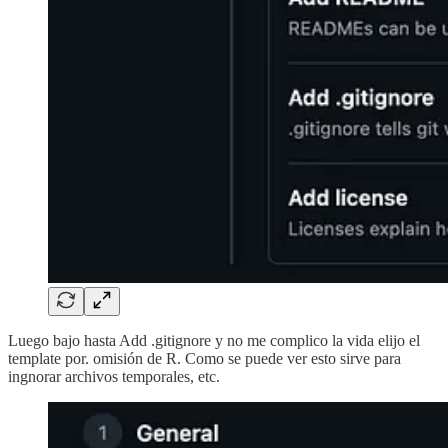
Luego bajo hasta Add .gitignore y no me complico la vida elijo el
template por. omisión de R. Como se puede ver esto sirve para
ingnorar archivos temporales, etc.