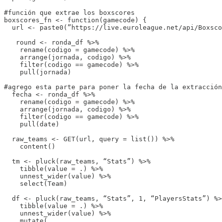
#función que extrae los boxscores

boxscores_fn <- function(gamecode) {

  url <- paste0(”https://live.euroleague.net/api/Boxsco
   round <- ronda_df %>%

    rename(codigo = gamecode) %>%

    arrange(jornada, codigo) %>%

    filter(codigo == gamecode) %>%

    pull(jornada)

#agrego esta parte para poner la fecha de la extracción

  fecha <- ronda_df %>%

    rename(codigo = gamecode) %>%

    arrange(jornada, codigo) %>%

    filter(codigo == gamecode) %>%

    pull(date)

  raw_teams <- GET(url, query = list()) %>%

    content()

  tm <- pluck(raw_teams, “Stats”) %>%

    tibble(value = .) %>%

    unnest_wider(value) %>%

    select(Team)

  df <- pluck(raw_teams, “Stats”, 1, “PlayersStats”) %>
    tibble(value = .) %>%

    unnest_wider(value) %>%

    mutate(
