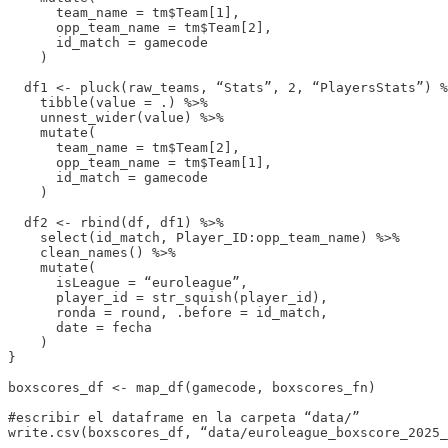
      team_name = tm$Team[1],

      opp_team_name = tm$Team[2],

      id_match = gamecode

    )

  df1 <- pluck(raw_teams, “Stats”, 2, “PlayersStats”) %
    tibble(value = .) %>%

    unnest_wider(value) %>%

    mutate(

      team_name = tm$Team[2],

      opp_team_name = tm$Team[1],

      id_match = gamecode

    )

  df2 <- rbind(df, df1) %>%

    select(id_match, Player_ID:opp_team_name) %>%

    clean_names() %>%

    mutate(

      isLeague = “euroleague”,

      player_id = str_squish(player_id),

      ronda = round, .before = id_match,

      date = fecha

    )

}

boxscores_df <- map_df(gamecode, boxscores_fn)

#escribir el dataframe en la carpeta “data/”

write.csv(boxscores_df, “data/euroleague_boxscore_2025_