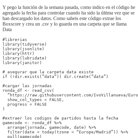
Y pego la función de la semana pasada, como indico en el código he
agregado la fecha para controlar cuando ha sido la última vez que se
han descargado los datos. Como sabeis este código extrae los
Boxscore y crea un .csv y lo guarda en una carpeta que se llama
Data
#librerias

library(tidyverse)

library(jsonlite)

library(httr)

library(lubridate)

library(janitor)

# asegurar que la carpeta data existe

if (!dir.exists(”data”)) dir.create(”data”)

#cargar las jornadas

ronda_df <- read_csv(

  “https://raw.githubusercontent.com/IvoVillanueva/Euro
  show_col_types = FALSE,

  progress = FALSE

) 

#extraer los codigos de partidos hasta la fecha

gamecode <- ronda_df %>%

  arrange(jornada, gamecode, date) %>%

  filter(date < today(tzone = “Europe/Madrid”)) %>%

  pull(gamecode)
