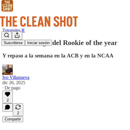
Tutoriales R
Cómo hice el gif del Rookie of the year
Suscribirse
Iniciar sesión
Y repaso a la semana en la ACB y en la NCAA
Ivo Villanueva
dic 26, 2025
∙ De pago
2
2
Compartir