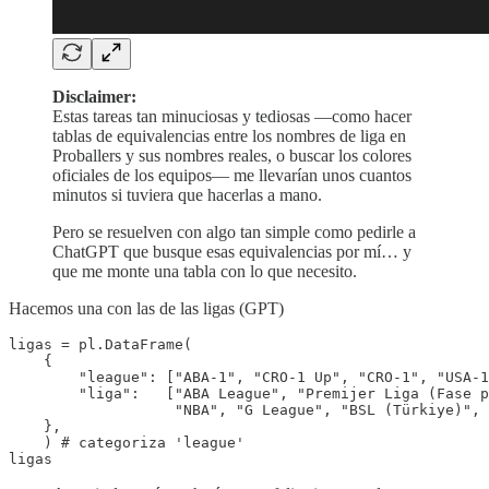
Disclaimer:
Estas tareas tan minuciosas y tediosas —como hacer
tablas de equivalencias entre los nombres de liga en
Proballers y sus nombres reales, o buscar los colores
oficiales de los equipos— me llevarían unos cuantos
minutos si tuviera que hacerlas a mano.
Pero se resuelven con algo tan simple como pedirle a
ChatGPT que busque esas equivalencias por mí… y
que me monte una tabla con lo que necesito.
Hacemos una con las de las ligas (GPT)
ligas = pl.DataFrame(

    {

        "league": ["ABA-1", "CRO-1 Up", "CRO-1", "USA-1
        "liga":   ["ABA League", "Premijer Liga (Fase p
                   "NBA", "G League", "BSL (Türkiye)", 
    },

    ) # categoriza 'league'

ligas