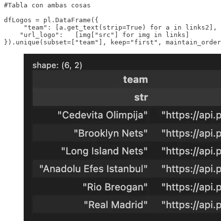
#Tabla con ambas cosas

dfLogos = pl.DataFrame({

     "team": [a.get_text(strip=True) for a in links2],

    "url_logo":   [img["src"] for img in links]
