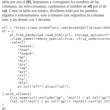
tabla por eso el
[0],
limpiamos y corregimos los nombres de las
columnas, las seleccionamos, cambiamos el nombre de
eff
por el de
val
. Como la tabla son totales, dividimos todo por los partidos
jugados y redondeamos, solo a minutos (sin segundos) la columna
min, y las demás con 1 decimal
url = "https://www.proballers.com/basketball/player/654
df = (

    pl.from_pandas(pd.read_html(url, storage_options={"
    .clean_names(remove_special=True, strip_underscores
    .select(

        "season",

        "team",

        "league",

        "gp",

        "min",

        "pts",

        "reb",

        "ast",

        "stl",

        "to",

        "blk",

        pl.col("eff").alias("val"),

    )

).with_columns(

    ((cs.numeric().exclude("gp", "min")) / pl.col("gp")
    ((pl.col("min") / pl.col("gp")).round().cast(pl.Int
)

df 