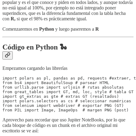
popular y es el que conoce y piden en todos lados, y aunque todavía
no está igual al 100%, por ejemplo no está intregrado poner
superindices, que es la diferencía fundamental con la tabla hecha
con
R,
si que el 98% es prácticamente igual.
Comenzaremos en
Python
y luego paseremos a
R
Código en Python 🐍
Empezamos cargando las librerías
import polars as pl, pandas as pd, requests #extraer, t
from bs4 import BeautifulSoup # parsear HTML

from urllib.parse import urljoin # rutas absolutas

from great_tables import GT, md, loc, style # tabla GT 
import gt_extras as gte # extras GT (resaltados)

import polars.selectors as cs # seleccionar numéricas

from selenium import webdriver # exportar PNG (GT)

from PIL import Image, ImageOps  # margen PNG (post)
Aprovecho para recordar que uso Jupiter NoteBooks, por lo que
cada bloque de código es un chunk en el archivo original mi
escritorio se ve así: