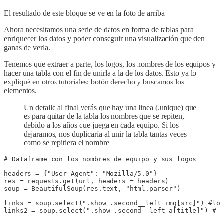
El resultado de este bloque se ve en la foto de arriba
Ahora necesitamos una serie de datos en forma de tablas para
enriquecer los datos y poder conseguir una visualización que den
ganas de verla.
Tenemos que extraer a parte, los logos, los nombres de los equipos y
hacer una tabla con el fin de unirla a la de los datos. Esto ya lo
expliqué en otros tutoriales: botón derecho y buscamos los
elementos.
Un detalle al final verás que hay una linea (.unique) que
es para quitar de la tabla los nombres que se repiten,
debido a los años que juega en cada equipo. Si los
dejaramos, nos duplicaría al unir la tabla tantas veces
como se repitiera el nombre.
# Dataframe con los nombres de equipo y sus logos

headers = {"User-Agent": "Mozilla/5.0"}

res = requests.get(url, headers = headers)

soup = BeautifulSoup(res.text, "html.parser")

links = soup.select(".show .second__left img[src]") #lo
links2 = soup.select(".show .second__left a[title]") # 