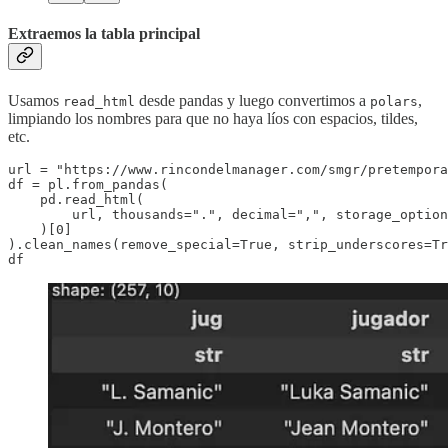
Extraemos la tabla principal
Usamos
desde pandas y luego convertimos a
,
read_html
polars
limpiando los nombres para que no haya líos con espacios, tildes,
etc.
url = "https://www.rincondelmanager.com/smgr/pretempora
df = pl.from_pandas(

    pd.read_html(

        url, thousands=".", decimal=",", storage_option
    )[0]

).clean_names(remove_special=True, strip_underscores=Tr
df