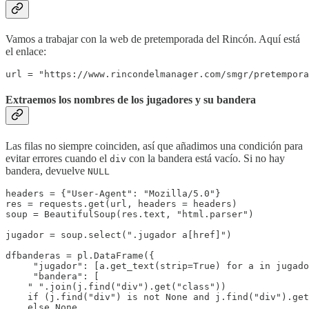
Vamos a trabajar con la web de pretemporada del Rincón. Aquí está
el enlace:
url = "https://www.rincondelmanager.com/smgr/pretempora
Extraemos los nombres de los jugadores y su bandera
Las filas no siempre coinciden, así que añadimos una condición para
evitar errores cuando el
con la bandera está vacío. Si no hay
div
bandera, devuelve
NULL
headers = {"User-Agent": "Mozilla/5.0"}

res = requests.get(url, headers = headers)

soup = BeautifulSoup(res.text, "html.parser")

jugador = soup.select(".jugador a[href]")

dfbanderas = pl.DataFrame({

     "jugador": [a.get_text(strip=True) for a in jugado
     "bandera": [

    " ".join(j.find("div").get("class"))

    if (j.find("div") is not None and j.find("div").get
    else None
