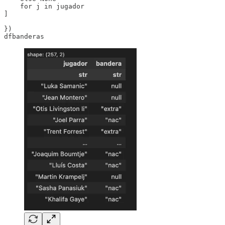
    for j in jugador

]

})

dfbanderas